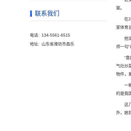
案。
联系我们
在24
家体育
电话: 134-5561-6515
他坚持
地址: 山东省潍坊市昌乐
师一句
“靠拢
气灶炒
物件，
一桶石
的是我
这几天
外，她