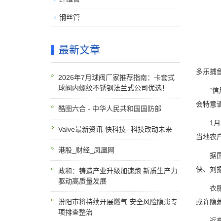
钢丝管
最新文章
多乐捕
2026年7月球阀厂家推荐指南：卡套式
球阀内螺纹不锈钢法兰式公司优选！
“信用
会特意
酷图六合 - 中华人民共和国国防部
1月2
Valve最新资讯-快科技--科技改动未来
当地农
港股_财经_凤凰网
据国防
侠、刘
政和：铸造产业升级加速跑 新质生产力
驱动高质量发展
衣服是
汾阳市将持续开展燃气 安全风险隐患专
或许隐
项排查整治
近来，