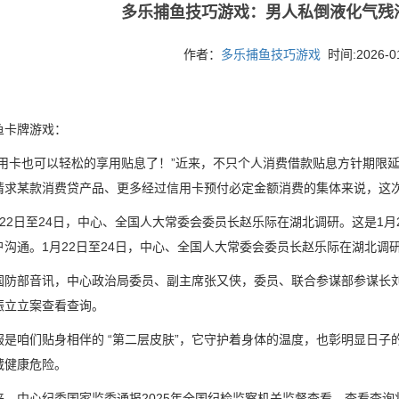
多乐捕鱼技巧游戏：男人私倒液化气残
作者：
多乐捕鱼技巧游戏
时间:2026-01-
鱼卡牌游戏：
卡也可以轻松的享用贴息了！”近来，不只个人消费借款贴息方针期限延
请求某款消费贷产品、更多经过信用卡预付必定金额消费的集体来说，这
2日至24日，中心、全国人大常委会委员长赵乐际在湖北调研。这是1月
户沟通。1月22日至24日，中心、全国人大常委会委员长赵乐际在湖北调
部音讯，中心政治局委员、副主席张又侠，委员、联合参谋部参谋长刘
振立立案查看查询。
咱们贴身相伴的 “第二层皮肤”，它守护着身体的温度，也彰明显日子
藏健康危险。
中心纪委国家监委通报2025年全国纪检监察机关监督查看、查看查询状