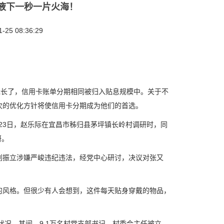
液下一秒一片火海！
25 08:36:29
长了，信用卡账单分期相同被归入贴息规模中。关于不
次的优化方针将使信用卡分期成为他们的首选。
23日，赵乐际在宜昌市秭归县茅坪镇长岭村调研时，同
研。
振立涉嫌严峻违纪违法，经党中心研讨，决议对张又
的风格。但很少有人会想到，这件每天贴身穿戴的物品，
况。其间，9.1万名村党支部书记、村委会主任被立