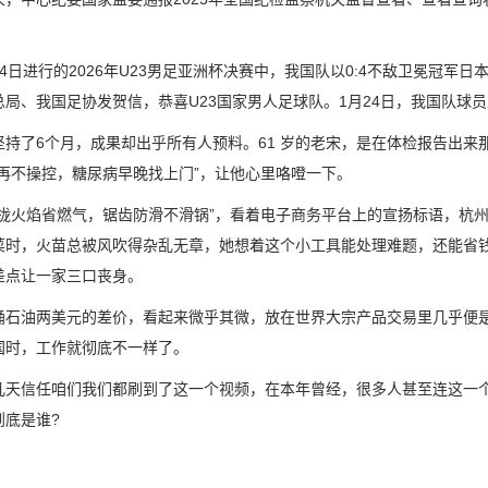
日进行的2026年U23男足亚洲杯决赛中，我国队以0:4不敌卫冕冠军
总局、我国足协发贺信，恭喜U23国家男人足球队。1月24日，我国队球员
了6个月，成果却出乎所有人预料。61 岁的老宋，是在体检报告出来那
“再不操控，糖尿病早晚找上门”，让他心里咯噔一下。
火焰省燃气，锯齿防滑不滑锅”，看着电子商务平台上的宣扬标语，杭州
菜时，火苗总被风吹得杂乱无章，她想着这个小工具能处理难题，还能省钱
差点让一家三口丧身。
油两美元的差价，看起来微乎其微，放在世界大宗产品交易里几乎便是
国时，工作就彻底不一样了。
信任咱们我们都刷到了这一个视频，在本年曾经，很多人甚至连这一个
到底是谁?